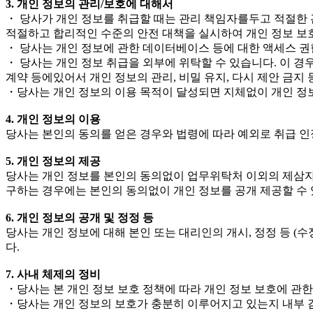
3. 개인 정보의 관리/보호에 대해서
・ 당사가 개인 정보를 취급할 때는 관리 책임자를두고 적절한 관
적절하고 합리적인 수준의 안전 대책을 실시하여 개인 정보 보
・ 당사는 개인 정보에 관한 데이터베이스 등에 대한 액세스 
・ 당사는 개인 정보 취급을 외부에 위탁할 수 있습니다. 이 경
계약 등에있어서 개인 정보의 관리, 비밀 유지, 다시 제안 금지
・당사는 개인 정보의 이용 목적이 달성되면 지체없이 개인 정보
4. 개인 정보의 이용
당사는 본인의 동의를 얻은 경우와 법령에 따라 예외로 취급 인
5. 개인 정보의 제공
당사는 개인 정보를 본인의 동의없이 업무위탁처 이외의 제삼자에게
구하는 경우에는 본인의 동의없이 개인 정보를 공개 제공할 수 
6. 개인 정보의 공개 및 정정 등
당사는 개인 정보에 대해 본인 또는 대리인의 개시, 정정 등 (
다.
7. 사내 체제의 정비
・당사는 본 개인 정보 보호 정책에 따라 개인 정보 보호에 관한
・당사는 개인 정보의 보호가 충분히 이루어지고 있는지 내부 