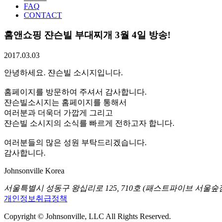
FAQ
CONTACT
홈앤쇼핑 쟌슨빌 부대찌개 3월 4일 방송!
2017.03.03
안녕하세요. 쟌슨빌 소시지입니다.
홈페이지를 방문하여 주셔서 감사합니다.
쟌슨빌소시지는 홈페이지를 통해서
여러분과 더욱더 가깝게 그리고
쟌슨빌 소시지의 소식를 빠르게 전하고자 합니다.
여러분들의 많은 성원 부탁드리겠습니다.
감사합니다.
Johnsonville Korea
서울특별시 성동구 왕십리로 125, 710호 (패스트파이브 서울숲
개인정보취급정책
Copyright © Johnsonville, LLC All Rights Reserved.